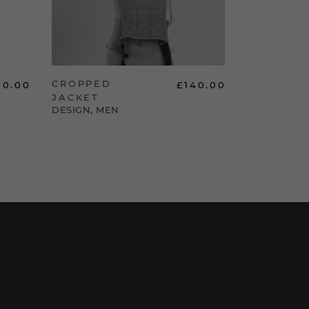
CROPPED
PADDED
70.00
£
140.00
JACKET
JACKET
DESIGN
,
MEN
DESIGN
,
ME