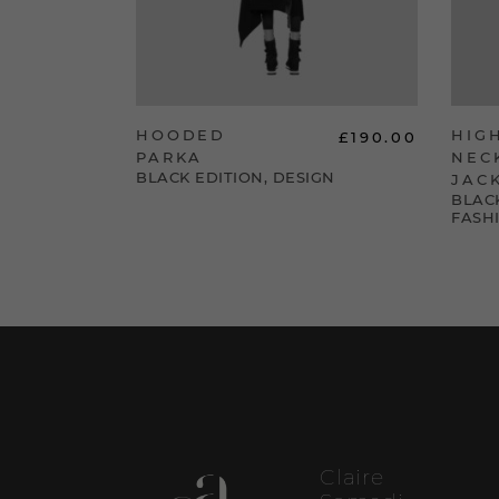
HOODED
HIG
£
350.00
£
190.00
PARKA
NEC
GN
,
BLACK EDITION
,
DESIGN
JAC
BLAC
FASH
Claire