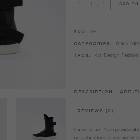
Sneaker
ADD TO
Boots
quantity
05
SKU:
Black Edit
CATEGORIES:
Art
,
Design
,
Fashion
TAGS:
DESCRIPTION
ADDIT
REVIEWS (0)
Lorem Ipsum. Proin gravida nibh v
quis bibendum auctor, nisi elit c