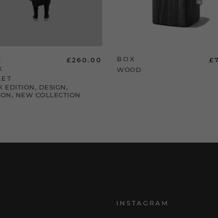
H
BOX
£
260.00
£
K
WOOD
KET
K EDITION
,
DESIGN
,
ION
,
NEW COLLECTION
INSTAGRAM