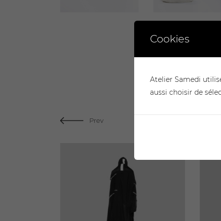
Cookies
Atelier Samedi utilis
aussi choisir de séle
Prev
ART
ADD TO CART