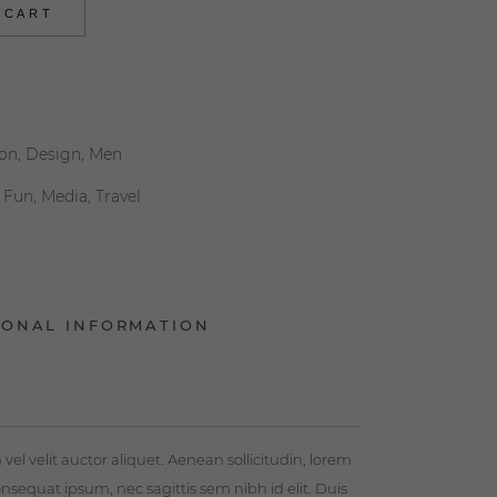
 CART
ion
,
Design
,
Men
,
Fun
,
Media
,
Travel
IONAL INFORMATION
el velit auctor aliquet. Aenean sollicitudin, lorem
onsequat ipsum, nec sagittis sem nibh id elit. Duis