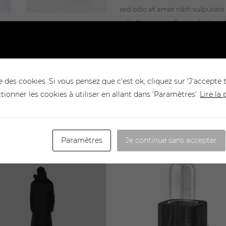
sed odio sit amet nibh vulputat
velit. Nam nec tellus a odio tinc
erat Lorem Ipsum. Proin gravida n
lorem quis bibendum.
e des cookies. Si vous pensez que c'est ok, cliquez sur 'J'accepte 
ctionner les cookies à utiliser en allant dans 'Paramètres'.
Lire la
Paramètres
Je continue sans accepter
ADD TO CART
ADD TO CART