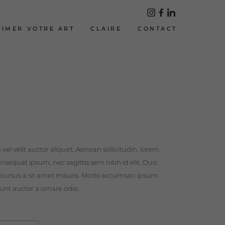
LIMER VOTRE ART
CLAIRE
CONTACT
el velit auctor aliquet. Aenean sollicitudin, lorem
onsequat ipsum, nec sagittis sem nibh id elit. Duis
e cursus a sit amet mauris. Morbi accumsan ipsum
dunt auctor a ornare odio.