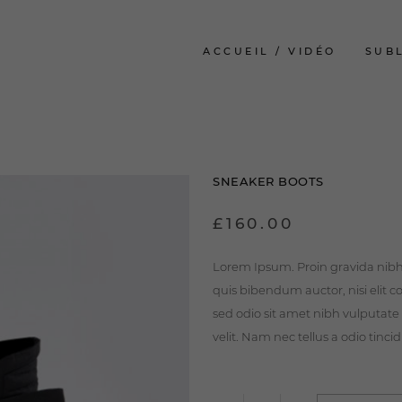
ACCUEIL / VIDÉO
SUB
SNEAKER BOOTS
£
160.00
Lorem Ipsum. Proin gravida nibh v
quis bibendum auctor, nisi elit c
sed odio sit amet nibh vulputat
velit. Nam nec tellus a odio tinci