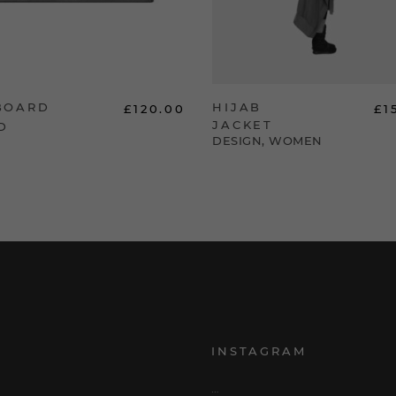
BOARD
HIJAB
£
120.00
£
1
JACKET
D
DESIGN
,
WOMEN
INSTAGRAM
…