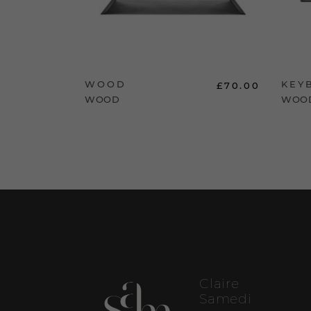
WOOD
KEY
£
40.00
£
70.00
WOOD
WOO
Claire
Samedi