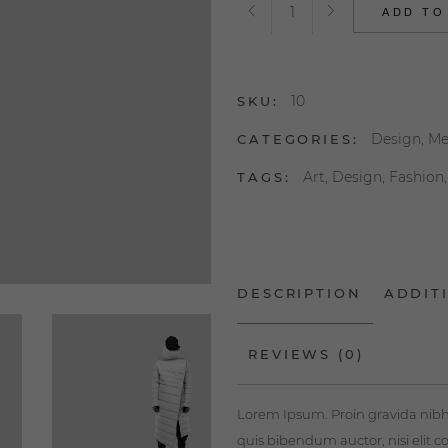
Field
ADD TO
Jacket
quantity
10
SKU:
Design
,
Me
CATEGORIES:
Art
,
Design
,
Fashion
TAGS:
DESCRIPTION
ADDIT
REVIEWS (0)
Lorem Ipsum. Proin gravida nibh v
quis bibendum auctor, nisi elit c