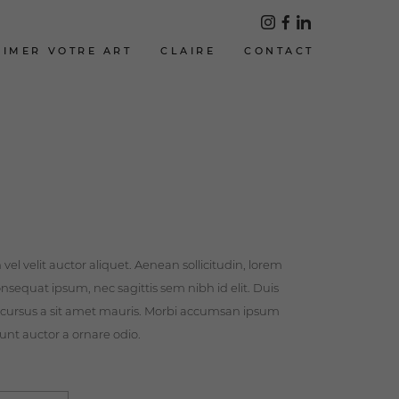
LIMER VOTRE ART
CLAIRE
CONTACT
el velit auctor aliquet. Aenean sollicitudin, lorem
onsequat ipsum, nec sagittis sem nibh id elit. Duis
e cursus a sit amet mauris. Morbi accumsan ipsum
dunt auctor a ornare odio.