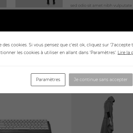
sed odio sit amet nibh vulputat
velit. Nam nec tellus a odio tinc
erat Lorem Ipsum. Proin gravida n
lorem quis bibendum.
e des cookies. Si vous pensez que c'est ok, cliquez sur 'J'accepte 
ctionner les cookies à utiliser en allant dans 'Paramètres'.
Lire la
Paramètres
Je continue sans accepter
ADD TO CART
ADD TO CART