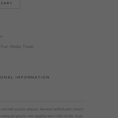
 CART
n
,
Fun
,
Media
,
Travel
IONAL INFORMATION
el velit auctor aliquet. Aenean sollicitudin, lorem
onsequat ipsum, nec sagittis sem nibh id elit. Duis