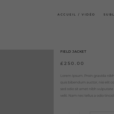
ACCUEIL / VIDÉO
SUB
FIELD JACKET
£
250.00
Lorem Ipsum. Proin gravida nibh v
quis bibendum auctor, nisi elit c
sed odio sit amet nibh vulputat
velit. Nam nec tellus a odio tinci