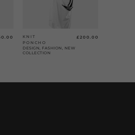
KNIT
WOODPA
50.00
£
200.00
PONCHO
WOOD
DESIGN
,
FASHION
,
NEW
COLLECTION