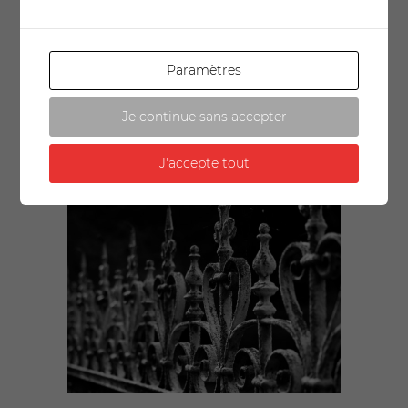
Paramètres
Je continue sans accepter
Prev
Next
J'accepte tout
RYMS