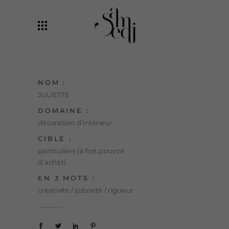
NOM :
JULIETTE
DOMAINE :
décoration d’intérieur
CIBLE :
particuliers (à fort pouvoir
d’achat)
EN 3 MOTS :
créativité / sobriété / rigueur