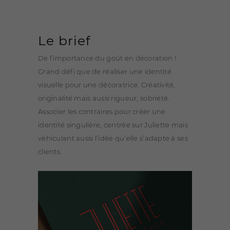
Le brief
De l’importance du goût en décoration !
Grand défi que de réaliser une identité
visuelle pour une décoratrice. Créativité,
originalité mais aussi rigueur, sobriété.
Associer les contraires pour créer une
identité singulière, centrée sur Juliette mais
véhiculant aussi l’idée qu’elle s’adapte à ses
clients.