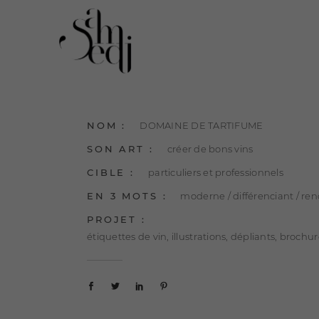
NOM :
DOMAINE DE TARTIFUME
SON ART :
créer de bons vins
CIBLE :
particuliers et professionnels
EN 3 MOTS :
moderne / différenciant / re
PROJET :
étiquettes de vin, illustrations, dépliants, brochur