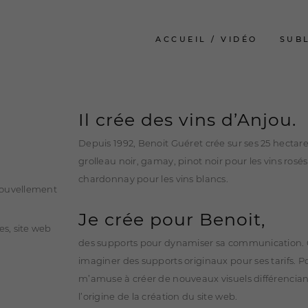
ACCUEIL / VIDÉO
SUB
Il crée des vins d’Anjou.
Depuis 1992, Benoit Guéret crée sur ses 25 hectare
grolleau noir, gamay, pinot noir pour les vins rosés
chardonnay pour les vins blancs.
nouvellement
Je crée pour Benoit,
es, site web
des supports pour dynamiser sa communication. C
imaginer des supports originaux pour ses tarifs. 
m’amuse à créer de nouveaux visuels différenciant
l’origine de la création du site web.